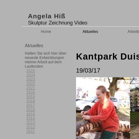
Angela Hiß
Skulptur Zeichnung Video
Home
Aktuelles
Arbeit
Aktuelles
Halten Sie sich hier über
Kantpark Dui
neueste Entwicklungen
meiner Arbeit auf dem
Laufenden
19/03/17
2025
2024
2023
2022
2021
2020
2019
2018
2017
2016
2015
2014
2013
2012
2011