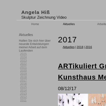
Angela Hiß
Skulptur Zeichnung Video
Home
Aktuelles
Arbeit
Aktuelles
2017
Halten Sie sich hier über
neueste Entwicklungen
Aktuelles
|
2018
|
2016
meiner Arbeit auf dem
Laufenden
2025
2024
2023
2022
ARTikuliert 
2021
2020
2019
Kunsthaus M
2018
2017
2016
2015
08/12/17
2014
2013
2012
2011