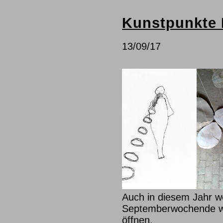
Kunstpunkte D
13/09/17
Auch in diesem Jahr w
Septemberwochende wi
öffnen.