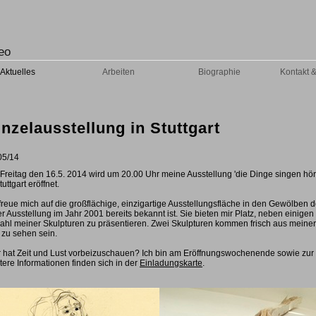
eo
Aktuelles
Arbeiten
Biographie
Kontakt 
inzelausstellung in Stuttgart
05/14
Freitag den 16.5. 2014 wird um 20.00 Uhr meine Ausstellung 'die Dinge singen hör
tuttgart eröffnet.
 freue mich auf die großflächige, einzigartige Ausstellungsfläche in den Gewölben 
er Ausstellung im Jahr 2001 bereits bekannt ist. Sie bieten mir Platz, neben einig
ahl meiner Skulpturen zu präsentieren. Zwei Skulpturen kommen frisch aus meiner
 zu sehen sein.
 hat Zeit und Lust vorbeizuschauen? Ich bin am Eröffnungswochenende sowie zur
tere Informationen finden sich in der
Einladungskarte
.