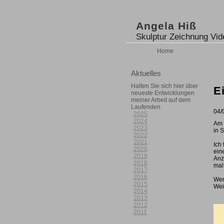
Angela Hiß
Skulptur Zeichnung Vid
Home
Aktuelles
Halten Sie sich hier über
E
neueste Entwicklungen
meiner Arbeit auf dem
Laufenden
04/
2025
2024
Am 
2023
in S
2022
2021
Ich
2020
ein
2019
Anz
2018
mal
2017
2016
Wer
2015
Wei
2014
2013
2012
2011