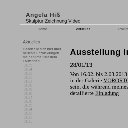
Angela Hiß
Skulptur Zeichnung Video
Home
Aktuelles
Arbeit
Aktuelles
Halten Sie sich hier über
Ausstellung i
neueste Entwicklungen
meiner Arbeit auf dem
Laufenden
28/01/13
2025
2024
Von 16.02. bis 2.03.2013 
2023
2022
in der Galerie
VORORT
2021
2020
sein, die während meines
2019
detailierte
Einladung
2018
2017
2016
2015
2014
2013
2012
2011